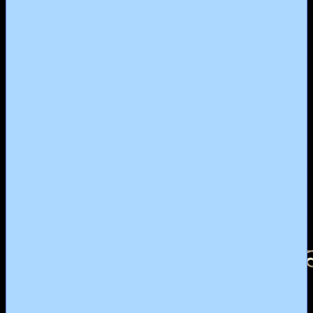
◆
麻將世界稱宗師，JP 巨獎創歷史！