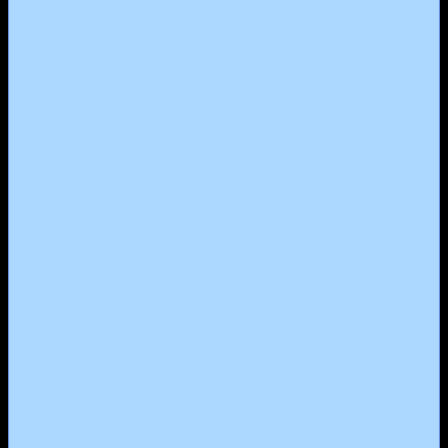
返回遊戲介紹