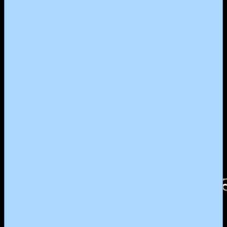
◆
免費遊戲WILD連線，附帶乘倍開更高！