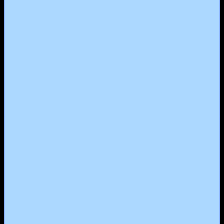
返回遊戲介紹