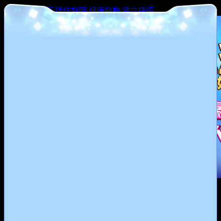
首頁
遊戲介紹
操作說明
儲值點數
建立捷徑