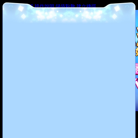
首頁
遊戲介紹
操作說明
儲值點數
建立捷徑