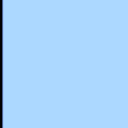
◆
戰火臨江不息，連消之勢引爆萬倍！
◆
一斬分裂倍率，一扇鎖定勝局！